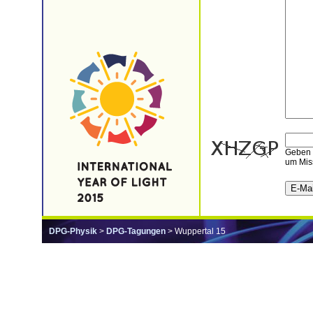
Geben S
um Mis
DPG-Physik
>
DPG-Tagungen
> Wuppertal 15