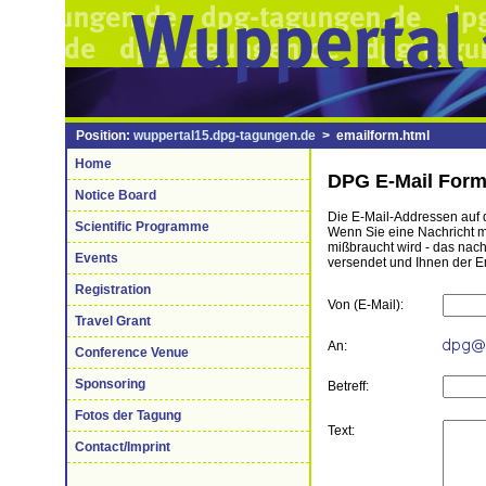
Position:
wuppertal15.dpg-tagungen.de
> emailform.html
Home
DPG E-Mail Form
Notice Board
Die E-Mail-Addressen auf d
Scientific Programme
Wenn Sie eine Nachricht mi
mißbraucht wird - das nac
Events
versendet und Ihnen der E
Registration
Von (E-Mail):
Travel Grant
An:
Conference Venue
Sponsoring
Betreff:
Fotos der Tagung
Text:
Contact/Imprint