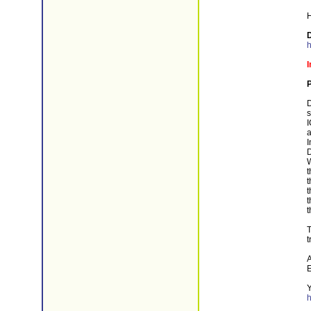
h
I
P
D
s
I
a
I
D
W
t
t
t
t
t
T
t
A
E
Y
h