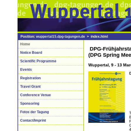
Position:
wuppertal15.dpg-tagungen.de
> index.html
Home
DPG-Frühjahrst
Notice Board
(DPG Spring Mee
Scientific Programme
Wuppertal, 9 - 13 Ma
Events
D
Registration
Travel Grant
Conference Venue
Sponsoring
Fotos der Tagung
T
B
Contact/Imprint
F
G